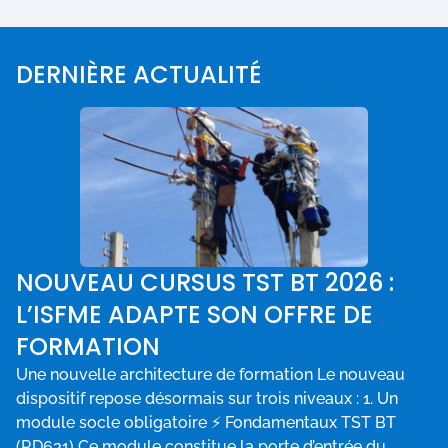
DERNIÈRE ACTUALITÉ
NOUVEAU CURSUS TST BT 2026 :
L’ISFME ADAPTE SON OFFRE DE
FORMATION
Une nouvelle architecture de formation Le nouveau
dispositif repose désormais sur trois niveaux : 1. Un
module socle obligatoire ⚡ Fondamentaux TST BT
(RD631) Ce module constitue la porte d’entrée du